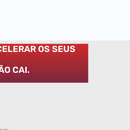
CELERAR OS SEUS
O CAI.
m.br